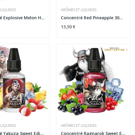
 LIQUIDES
ARÔMES ET LIQUIDES
Concentré Explosive Melon Hidden Potion 30ml -...
Concentré Red Pineapple 30ml Hidden Potion -...
13,50 €
 LIQUIDES
ARÔMES ET LIQUIDES
Concentré Yakuza Sweet Edition Ultimate 30ml
Concentré Ragnarok Sweet Edition 30ml Ultimate...