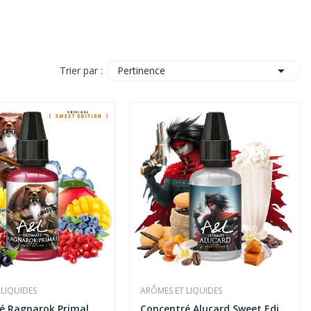

Pertinence
Trier par :
 LIQUIDES
ARÔMES ET LIQUIDES
Concentré Ragnarok Primal Sweet Edition 30ml...
Concentré Alucard Sweet Edition Ultimate 30ml -...