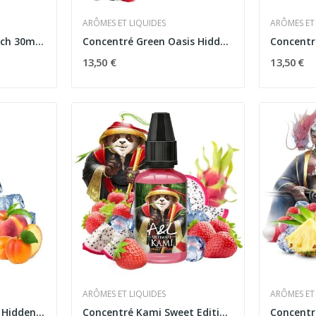
ARÔMES ET LIQUIDES
ARÔMES ET
Concentré Queen Peach 30ml Les Créations -...
Concentré Green Oasis Hidden Potion Arômes et...
13,50 €
13,50 €
ARÔMES ET LIQUIDES
ARÔMES ET
Concentré Seven Sins Hidden Potion 30ml -...
Concentré Kami Sweet Edition Ultimate 30ml