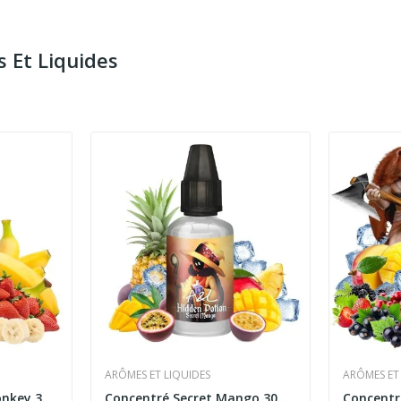
 Et Liquides
ARÔMES ET LIQUIDES
ARÔMES ET
Concentré Sweety Monkey 30ml Les Créations -...
Concentré Secret Mango 30ml Hidden Potion