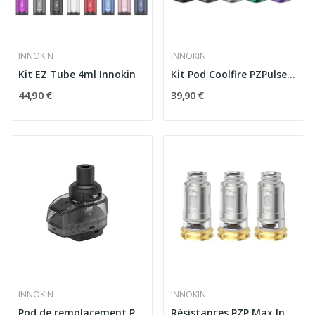
INNOKIN
INNOKIN
Kit EZ Tube 4ml Innokin
Kit Pod Coolfire PZPulse 2400mAh Innokin
44,90 €
39,90 €
INNOKIN
INNOKIN
Pod de remplacement PZPulse 5.5ml Innokin
Résistances PZP Max Innokin pour Coolfire...