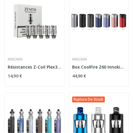
INNOKIN
INNOKIN
Résistances Z-Coil Plex3D 0.48ohm Innokin (pack...
Box CoolFire Z60 Innokin avec Accu 18650
14,90 €
44,90 €
Rupture De Stock