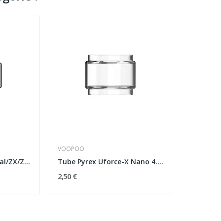
VOOPOO
Tube Pyrex Bulb Z Dual/ZX/Z Sub Ohm - GeekVape
Tube Pyrex Uforce-X Nano 4.5ml Voopoo
2,50 €