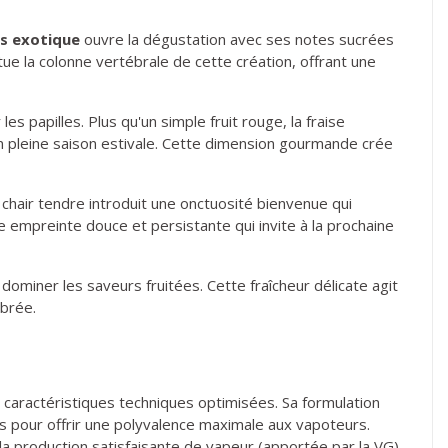
s exotique
ouvre la dégustation avec ses notes sucrées
e la colonne vertébrale de cette création, offrant une
s papilles. Plus qu'un simple fruit rouge, la fraise
n pleine saison estivale. Cette dimension gourmande crée
 chair tendre introduit une onctuosité bienvenue qui
e empreinte douce et persistante qui invite à la prochaine
ominer les saveurs fruitées. Cette fraîcheur délicate agit
brée.
 caractéristiques techniques optimisées. Sa formulation
s pour offrir une polyvalence maximale aux vapoteurs.
 la production satisfaisante de vapeur (apportée par la VG).