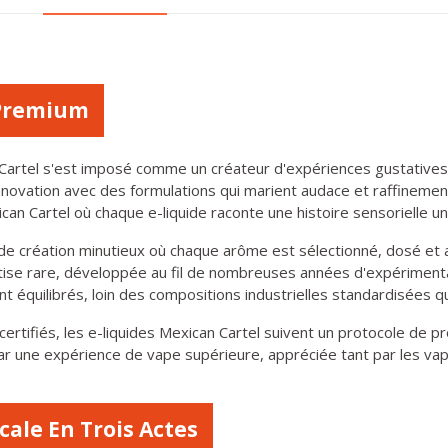
e Premium
 Cartel s'est imposé comme un créateur d'expériences gustative
innovation avec des formulations qui marient audace et raffineme
can Cartel où chaque e-liquide raconte une histoire sensorielle un
de création minutieux où chaque arôme est sélectionné, dosé et 
ise rare, développée au fil de nombreuses années d'expérimenta
 équilibrés, loin des compositions industrielles standardisées qu
rtifiés, les e-liquides Mexican Cartel suivent un protocole de p
par une expérience de vape supérieure, appréciée tant par les va
cale En Trois Actes