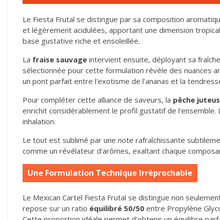
Le Fiesta Frutal se distingue par sa composition aromatiqu
et légèrement acidulées, apportant une dimension tropical
base gustative riche et ensoleillée.
La
fraise sauvage
intervient ensuite, déployant sa fraîche
sélectionnée pour cette formulation révèle des nuances a
un pont parfait entre l'exotisme de l'ananas et la tendress
Pour compléter cette alliance de saveurs, la
pêche juteu
enrichit considérablement le profil gustatif de l'ensemble.
inhalation.
Le tout est sublimé par une note rafraîchissante subtilem
comme un révélateur d'arômes, exaltant chaque composan
Une Formulation Technique Irréprochable
Le Mexican Cartel Fiesta Frutal se distingue non seulemen
repose sur un ratio
équilibré 50/50
entre Propylène Glycol
Cette proportion idéale permet d'obtenir un équilibre parfa