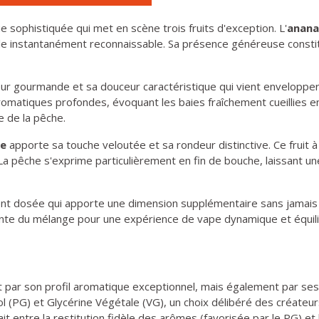
e sophistiquée qui met en scène trois fruits d'exception. L'
anana
e instantanément reconnaissable. Sa présence généreuse constitu
ur gourmande et sa douceur caractéristique qui vient envelopper le
romatiques profondes, évoquant les baies fraîchement cueillies e
e de la pêche.
se
apporte sa touche veloutée et sa rondeur distinctive. Ce fruit à
 La pêche s'exprime particulièrement en fin de bouche, laissant un
ent dosée qui apporte une dimension supplémentaire sans jamais d
te du mélange pour une expérience de vape dynamique et équili
t par son profil aromatique exceptionnel, mais également par ses
 (PG) et Glycérine Végétale (VG), un choix délibéré des créateur
it entre la restitution fidèle des arômes (favorisée par le PG) et