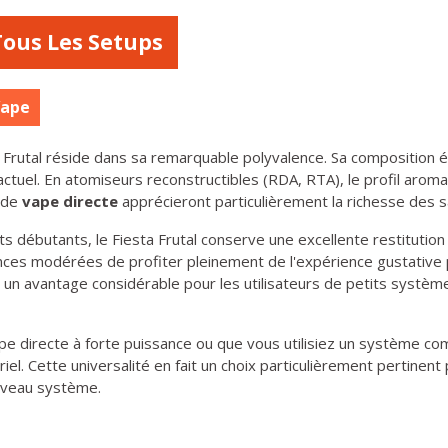
Tous Les Setups
Vape
 Frutal réside dans sa remarquable polyvalence. Sa composition éq
ctuel. En atomiseurs reconstructibles (RDA, RTA), le profil arom
s de
vape directe
apprécieront particulièrement la richesse des s
 débutants, le Fiesta Frutal conserve une excellente restitutio
nces modérées de profiter pleinement de l'expérience gustative 
 un avantage considérable pour les utilisateurs de petits systè
vape directe à forte puissance ou que vous utilisiez un système co
riel. Cette universalité en fait un choix particulièrement pertine
uveau système.