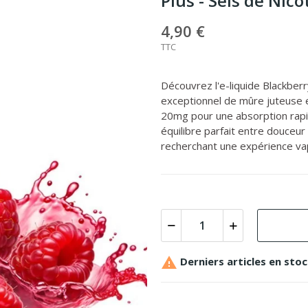
Plus - Sels de Nic
4,90 €
TTC
Découvrez l'e-liquide Blackbe
exceptionnel de mûre juteuse e
20mg pour une absorption rapid
équilibre parfait entre douceur
recherchant une expérience va

Derniers articles en sto