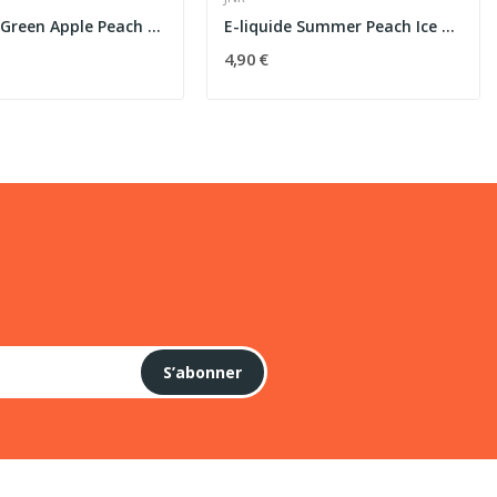
E-liquide Green Apple Peach 10ml JNR Falcon-X...
E-liquide Summer Peach Ice 10ml JNR - Pêche...
4,90 €
S’abonner