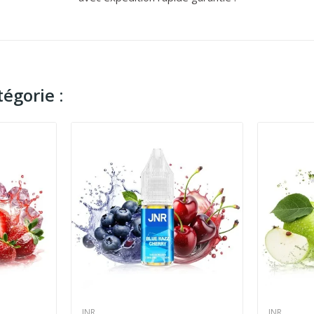
égorie :
JNR
JNR