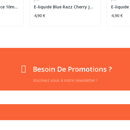
E-liquide Strawberry Ice 10ml JNR - Sel de...
E-liquide Blue Razz Cherry JNR 10ml - Sels de...
4,90 €
4,90 €
Besoin De Promotions ?
Inscrivez vous à notre newsletter !