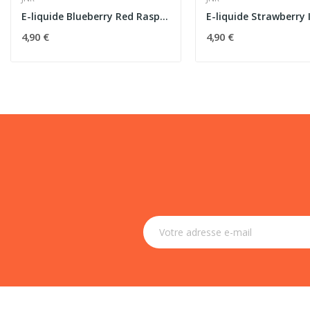
E-liquide Blueberry Red Raspberry 10ml JNR...
4,90 €
4,90 €