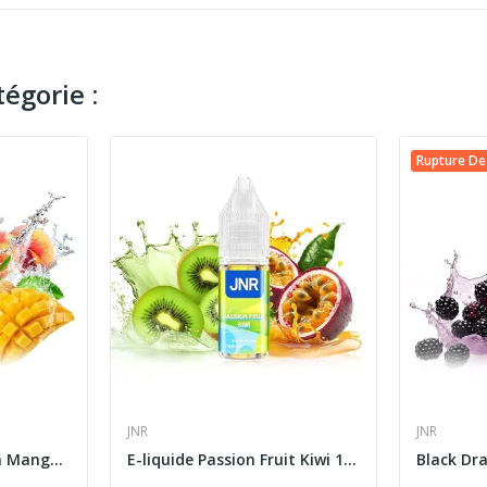
égorie :
Rupture De
JNR
JNR
E-liquide Watermelon Mango Peach 10ml JNR...
E-liquide Passion Fruit Kiwi 10ml JNR Falcon-X...