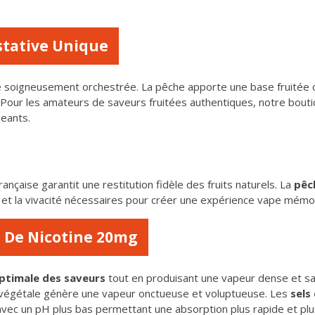
stative Unique
 soigneusement orchestrée. La pêche apporte une base fruitée do
lé. Pour les amateurs de saveurs fruitées authentiques, notre b
geants.
ançaise garantit une restitution fidèle des fruits naturels. La
pêc
ur et la vivacité nécessaires pour créer une expérience vape mémo
s De Nicotine 20mg
optimale des saveurs
tout en produisant une vapeur dense et sat
ne végétale génère une vapeur onctueuse et voluptueuse. Les
sels
e, avec un pH plus bas permettant une absorption plus rapide et plu