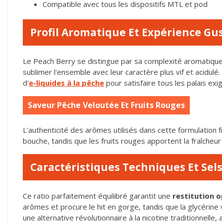
Compatible avec tous les dispositifs MTL et pod
Profil Aromatique Et Expérience Gu
Le Peach Berry se distingue par sa complexité aromatique
sublimer l'ensemble avec leur caractère plus vif et acidu
d'
e-liquides à la pêche
pour satisfaire tous les palais exi
Saveur Pêche Veloutée Et Fruits Rouges
L'authenticité des arômes utilisés dans cette formulation fr
bouche, tandis que les fruits rouges apportent la fraîche
Caractéristiques Techniques Et Sel
Ce ratio parfaitement équilibré garantit une
restitution 
arômes et procure le hit en gorge, tandis que la glycéri
une alternative révolutionnaire à la nicotine traditionnell