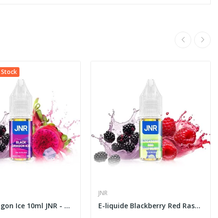
 Stock
JNR
Black Dragon Ice 10ml JNR - E-liquide Sels...
E-liquide Blackberry Red Raspberry 10ml JNR...